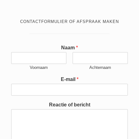
CONTACTFORMULIER OF AFSPRAAK MAKEN
E
Naam
*
-
m
a
Voornaam
Achternaam
i
l
E
E-mail
*
E
-
-
m
m
a
a
i
Reactie of bericht
i
l
l
N
*
a
a
m
R