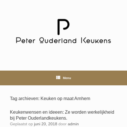
Ga
naar
de
inhoud
Menu
Tag archieven:
Keuken op maat Arnhem
Keukenwensen en ideeen: Ze worden werkelijkheid
bij Peter Ouderlandkeukens.
Geplaatst op
juni 20, 2018
door
admin