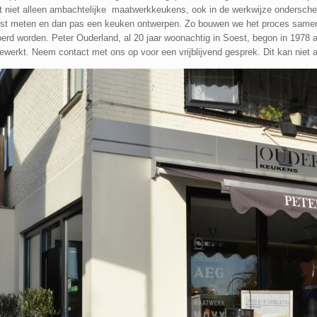
t niet alleen ambachtelijke maatwerkkeukens, ook in de werkwijze onderschei
erst meten en dan pas een keuken ontwerpen. Zo bouwen we het proces samen 
rd worden. Peter Ouderland, al 20 jaar woonachtig in Soest, begon in 1978 a
rkt. Neem contact met ons op voor een vrijblijvend gesprek. Dit kan niet al