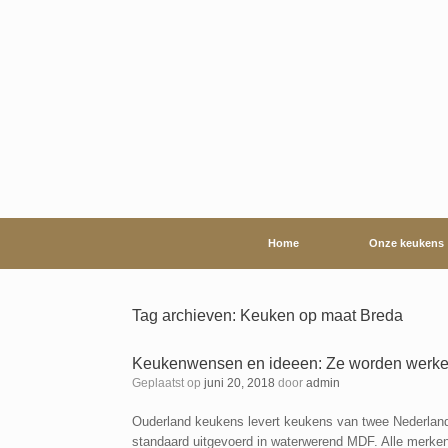
Ga
naar
de
inhoud
Home
Onze keukens
Tag archieven:
Keuken op maat Breda
Keukenwensen en ideeen: Ze worden werkeli
Geplaatst op
juni 20, 2018
door
admin
Ouderland keukens levert keukens van twee Nederland
standaard uitgevoerd in waterwerend MDF. Alle merken 