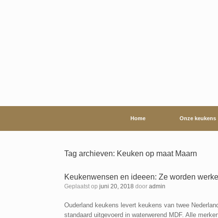
Ga
naar
de
inhoud
Home
Onze keukens
Tag archieven:
Keuken op maat Maarn
Keukenwensen en ideeen: Ze worden werkeli
Geplaatst op
juni 20, 2018
door
admin
Ouderland keukens levert keukens van twee Nederland
standaard uitgevoerd in waterwerend MDF. Alle merken 