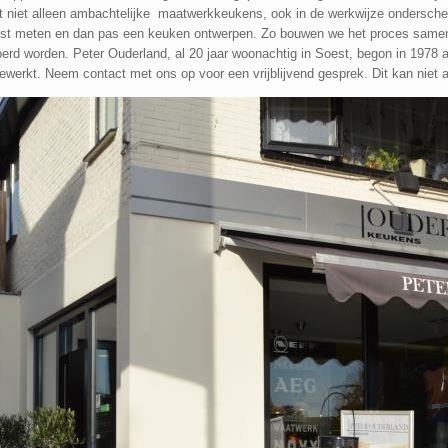
t niet alleen ambachtelijke maatwerkkeukens, ook in de werkwijze onderschei
erst meten en dan pas een keuken ontwerpen. Zo bouwen we het proces samen 
rd worden. Peter Ouderland, al 20 jaar woonachtig in Soest, begon in 1978 a
rkt. Neem contact met ons op voor een vrijblijvend gesprek. Dit kan niet al