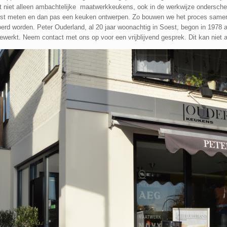
t niet alleen ambachtelijke maatwerkkeukens, ook in de werkwijze onderschei
erst meten en dan pas een keuken ontwerpen. Zo bouwen we het proces samen 
rd worden. Peter Ouderland, al 20 jaar woonachtig in Soest, begon in 1978 a
rkt. Neem contact met ons op voor een vrijblijvend gesprek. Dit kan niet al