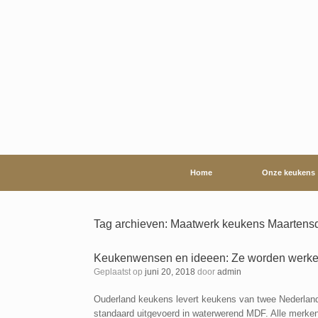
Ga
naar
de
inhoud
Home
Onze keukens
Tag archieven:
Maatwerk keukens Maartensd
Keukenwensen en ideeen: Ze worden werkeli
Geplaatst op
juni 20, 2018
door
admin
Ouderland keukens levert keukens van twee Nederland
standaard uitgevoerd in waterwerend MDF. Alle merken 